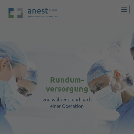
FÜR PATIENTEN
FÜR BEWERBER
FÜR OPERATEURE
Rundum-
FÜR ZSVA-KUNDEN
versorgung
FÜR KRANKENHÄUSER
vor, während und nach
DIE UNTERNEHMENSGRUPPE
einer Operation
ENGLISH